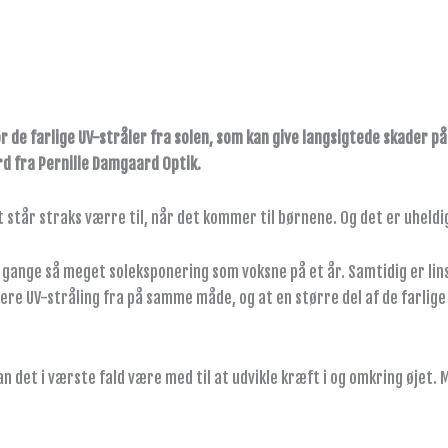
for de farlige UV-stråler fra solen, som kan give langsigtede skade
rd fra Pernille Damgaard Optik.
et står straks værre til, når det kommer til børnene. Og det er uheldi
gange så meget soleksponering som voksne på et år. Samtidig er linse
rere UV-stråling fra på samme måde, og at en større del af de farlige
n det i værste fald være med til at udvikle kræft i og omkring øjet. 