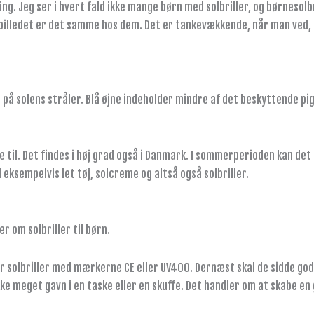
g. Jeg ser i hvert fald ikke mange børn med solbriller, og børnesolb
t billedet er det samme hos dem. Det er tankevækkende, når man ved, 
på solens stråler. Blå øjne indeholder mindre af det beskyttende pig
til. Det findes i høj grad også i Danmark. I sommerperioden kan det s
eksempelvis let tøj, solcreme og altså også solbriller.
r om solbriller til børn.
 solbriller med mærkerne CE eller UV400. Dernæst skal de sidde godt
 ikke meget gavn i en taske eller en skuffe. Det handler om at skabe 