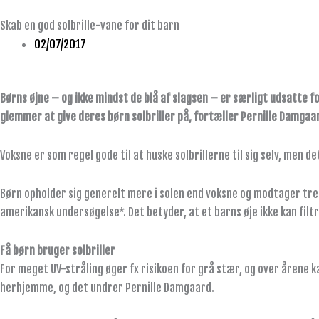
Skab en god solbrille-vane for dit barn
02/07/2017
Børns øjne – og ikke mindst de blå af slagsen – er særligt udsatte 
glemmer at give deres børn solbriller på, fortæller Pernille Damgaa
Voksne er som regel gode til at huske solbrillerne til sig selv, men d
Børn opholder sig generelt mere i solen end voksne og modtager tre 
amerikansk undersøgelse*. Det betyder, at et barns øje ikke kan filt
Få børn bruger solbriller
For meget UV-stråling øger fx risikoen for grå stær, og over årene ka
herhjemme, og det undrer Pernille Damgaard.