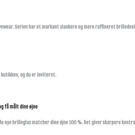
Eyewear. Serien har et markant slankere og mere raffineret brilledes
 butikken, og du er inviteret.
og få målt dine øjne
 de nye brilleglas matcher dine øjne 100 %. Det giver skarpere kontr