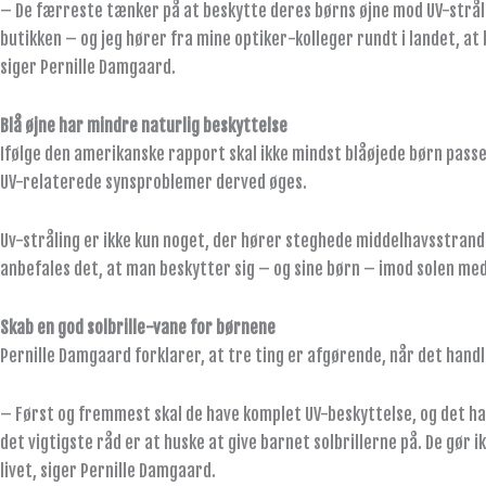
– De færreste tænker på at beskytte deres børns øjne mod UV-strålin
butikken – og jeg hører fra mine optiker-kolleger rundt i landet, a
siger Pernille Damgaard.
Blå øjne har mindre naturlig beskyttelse
Ifølge den amerikanske rapport skal ikke mindst blåøjede børn passe 
UV-relaterede synsproblemer derved øges.
Uv-stråling er ikke kun noget, der hører steghede middelhavsstrande 
anbefales det, at man beskytter sig – og sine børn – imod solen med 
Skab en god solbrille-vane for børnene
Pernille Damgaard forklarer, at tre ting er afgørende, når det handle
– Først og fremmest skal de have komplet UV-beskyttelse, og det har
det vigtigste råd er at huske at give barnet solbrillerne på. De gør
livet, siger Pernille Damgaard.