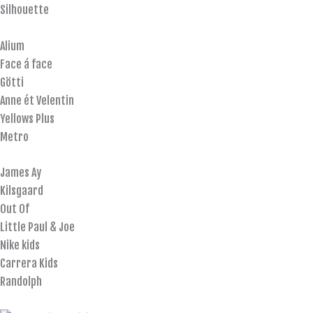
Silhouette
Alium
Face á face
Götti
Anne ét Velentin
Yellows Plus
Metro
James Ay
Kilsgaard
Out Of
Little Paul & Joe
Nike kids
Carrera Kids
Randolph