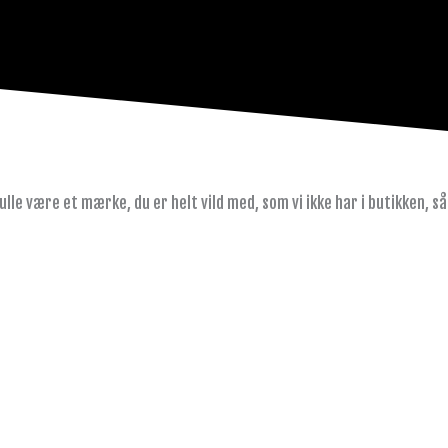
kulle være et mærke, du er helt vild med, som vi ikke har i butikken, så