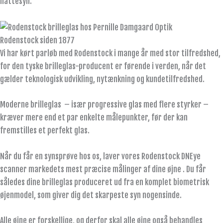
nattesyn.
Rodenstock siden 1877
Vi har kørt parløb med Rodenstock i mange år med stor tilfredshed,
for den tyske brilleglas-producent er førende i verden, når det
gælder teknologisk udvikling, nytænkning og kundetilfredshed.
Moderne brilleglas – især progressive glas med flere styrker –
kræver mere end et par enkelte målepunkter, før der kan
fremstilles et perfekt glas.
Når du får en synsprøve hos os, laver vores Rodenstock DNEye
scanner markedets mest præcise målinger af dine øjne . Du får
således dine brilleglas produceret ud fra en komplet biometrisk
øjenmodel, som giver dig det skarpeste syn nogensinde.
Alle øjne er forskellige, og d
erfor skal alle øjne også behandles