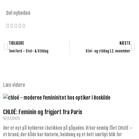
Del nyheden
Tidligere
N
TIDLIGERE
NÆSTE
Tom Ford – Stel- & Stildag
Stel- og stildag 12. november
Læs videre
CHLOÉ: Feminin og frigjort fra Paris
02/12/2025
Der er nyt på hylderne i butikken på gågaden. Vi har nemlig fået CHLOÉ –
et brand, der både har historie, holdning og et helt særligt blik for