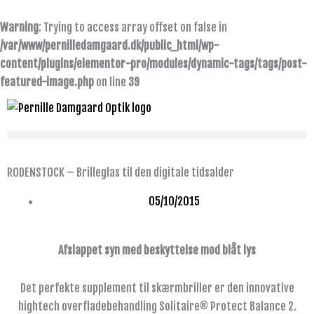
Gå
til
Warning
: Trying to access array offset on false in
indholdet
/var/www/pernilledamgaard.dk/public_html/wp-
content/plugins/elementor-pro/modules/dynamic-tags/tags/post-
featured-image.php
on line
39
RODENSTOCK – Brilleglas til den digitale tidsalder
05/10/2015
Afslappet syn med beskyttelse mod blåt lys
Det perfekte supplement til skærmbriller er den innovative
hightech overfladebehandling Solitaire® Protect Balance 2.